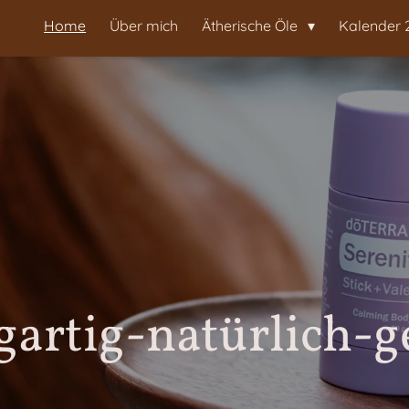
Home
Über mich
Ätherische Öle
Kalender 
gartig-natürlich-